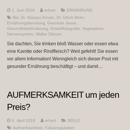
1. Juni 2018
erhart
ERNÄHRUNG
Bio
,
Dr. Masaru Emoto
,
Dr. Ulrich Mohr
,
Ernährungsberatung
,
Gesunde Jause
,
Gesundheitsförderung
,
Kristallfotografie
,
Vegetatives
Nervensystem
,
Walter Dänzer
Sie dachten, Sie trinken bloß Wasser oder essen etwa
eine Karotte oder Rindfleisch? Weit gefehlt! Sie essen
vor allem Information! Wenngleich sich dieser Post mit
gesunder Ernährung beschäftigt – und damit…
AUFMERKSAMKEIT um jeden
Preis?
6. April 2018
erhart
SEELE
Aufmerksamkeit
,
Fokusregulation
,