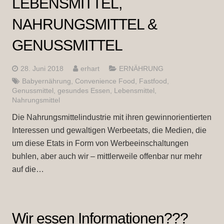
LEBENSMITTEL,
NAHRUNGSMITTEL &
GENUSSMITTEL
28. Juni 2018
erhart
ERNÄHRUNG
Babyernährung
,
Convenience Food
,
Fastfood
,
Genussmittel
,
gesundes Essen
,
Lebensmittel
,
Nahrungsmittel
Die Nahrungsmittelindustrie mit ihren gewinnorientierten
Interessen und gewaltigen Werbeetats, die Medien, die
um diese Etats in Form von Werbeeinschaltungen
buhlen, aber auch wir – mittlerweile offenbar nur mehr
auf die…
Wir essen Informationen???