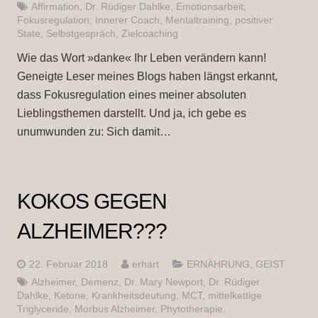
Affirmation
,
Dr. Rüdiger Dahlke
,
Emotionsarbeit
,
Fokusregulation
,
Innerer Coach
,
Mentaltraining
,
positiver
State
,
Selbstgespräch
,
Zielcoaching
Wie das Wort »danke« Ihr Leben verändern kann!
Geneigte Leser meines Blogs haben längst erkannt,
dass Fokusregulation eines meiner absoluten
Lieblingsthemen darstellt. Und ja, ich gebe es
unumwunden zu: Sich damit…
KOKOS GEGEN
ALZHEIMER???
22. Februar 2018
erhart
ERNÄHRUNG
,
GEIST
Alzheimer
,
Demenz
,
Dr. Mary Newport
,
Dr. Rüdiger
Dahlke
,
Ketone
,
Krankheitsdeutung
,
MCT
,
mittelkettige
Triglyceride
,
Morbus Alzheimer
,
Phytotherapie
,