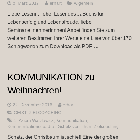
8. März 2017
erhart
Allgemein
Liebe Leserin, lieber Leser des JaBuchs für
Lebenserfolg und Lebensfreude, liebe
SeminarteilnehmerInnnen! Anbei finden Sie zum
weiteren Bestimmen Ihrer Werte eine Liste von über 170
Schlagworten zum Download als PDF….
KOMMUNIKATION zu
Weihnachten!
22. Dezember 2016
erhart
GEIST
,
ZIELCOACHING
1. Axiom Watzlawick
,
Kommunikation
,
Kommunikationsquadrat
,
Schulz von Thun
,
Zielcoaching
Schatz, der Christbaum ist schief! Eine der großen