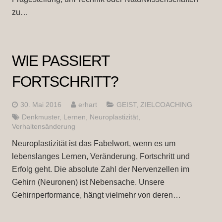
zu…
WIE PASSIERT
FORTSCHRITT?
30. Mai 2016
erhart
GEIST
,
ZIELCOACHING
Denkmuster
,
Lernen
,
Neuroplastizität
,
Verhaltensänderung
Neuroplastizität ist das Fabelwort, wenn es um
lebenslanges Lernen, Veränderung, Fortschritt und
Erfolg geht. Die absolute Zahl der Nervenzellen im
Gehirn (Neuronen) ist Nebensache. Unsere
Gehirnperformance, hängt vielmehr von deren…