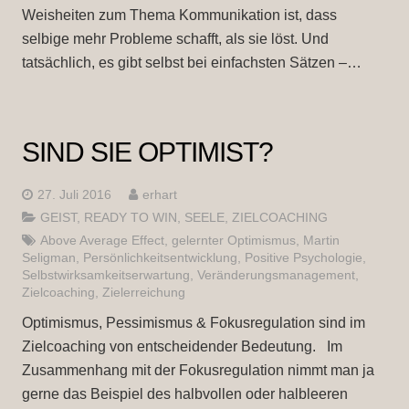
Weisheiten zum Thema Kommunikation ist, dass
selbige mehr Probleme schafft, als sie löst. Und
tatsächlich, es gibt selbst bei einfachsten Sätzen –…
SIND SIE OPTIMIST?
27. Juli 2016
erhart
GEIST
,
READY TO WIN
,
SEELE
,
ZIELCOACHING
Above Average Effect
,
gelernter Optimismus
,
Martin
Seligman
,
Persönlichkeitsentwicklung
,
Positive Psychologie
,
Selbstwirksamkeitserwartung
,
Veränderungsmanagement
,
Zielcoaching
,
Zielerreichung
Optimismus, Pessimismus & Fokusregulation sind im
Zielcoaching von entscheidender Bedeutung. Im
Zusammenhang mit der Fokusregulation nimmt man ja
gerne das Beispiel des halbvollen oder halbleeren