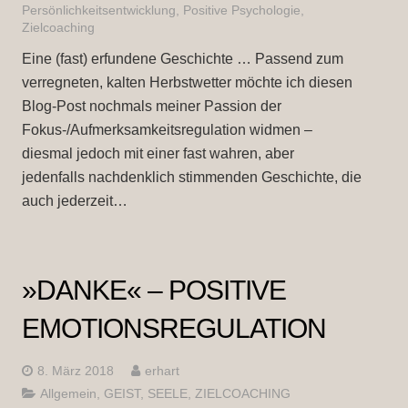
Persönlichkeitsentwicklung
,
Positive Psychologie
,
Zielcoaching
Eine (fast) erfundene Geschichte … Passend zum
verregneten, kalten Herbstwetter möchte ich diesen
Blog-Post nochmals meiner Passion der
Fokus-/Aufmerksamkeitsregulation widmen –
diesmal jedoch mit einer fast wahren, aber
jedenfalls nachdenklich stimmenden Geschichte, die
auch jederzeit…
»DANKE« – POSITIVE
EMOTIONSREGULATION
8. März 2018
erhart
Allgemein
,
GEIST
,
SEELE
,
ZIELCOACHING