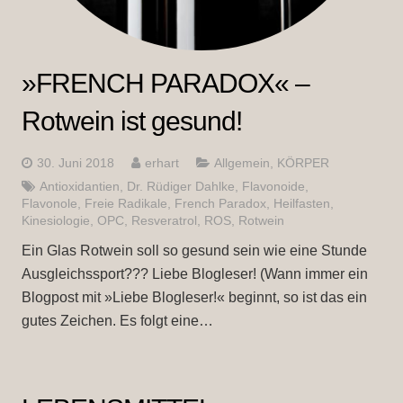
»FRENCH PARADOX« –
Rotwein ist gesund!
30. Juni 2018
erhart
Allgemein
,
KÖRPER
Antioxidantien
,
Dr. Rüdiger Dahlke
,
Flavonoide
,
Flavonole
,
Freie Radikale
,
French Paradox
,
Heilfasten
,
Kinesiologie
,
OPC
,
Resveratrol
,
ROS
,
Rotwein
Ein Glas Rotwein soll so gesund sein wie eine Stunde
Ausgleichssport??? Liebe Blogleser! (Wann immer ein
Blogpost mit »Liebe Blogleser!« beginnt, so ist das ein
gutes Zeichen. Es folgt eine…