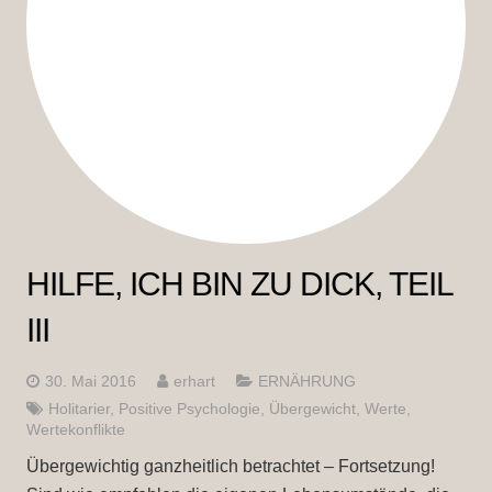
HILFE, ICH BIN ZU DICK, TEIL
III
30. Mai 2016
erhart
ERNÄHRUNG
Holitarier
,
Positive Psychologie
,
Übergewicht
,
Werte
,
Wertekonflikte
Übergewichtig ganzheitlich betrachtet – Fortsetzung!