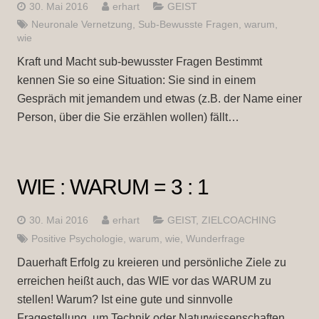
30. Mai 2016
erhart
GEIST
Neuronale Vernetzung
,
Sub-Bewusste Fragen
,
warum
,
wie
Kraft und Macht sub-bewusster Fragen Bestimmt
kennen Sie so eine Situation: Sie sind in einem
Gespräch mit jemandem und etwas (z.B. der Name einer
Person, über die Sie erzählen wollen) fällt…
WIE : WARUM = 3 : 1
30. Mai 2016
erhart
GEIST
,
ZIELCOACHING
Positive Psychologie
,
warum
,
wie
,
Wunderfrage
Dauerhaft Erfolg zu kreieren und persönliche Ziele zu
erreichen heißt auch, das WIE vor das WARUM zu
stellen! Warum? Ist eine gute und sinnvolle
Fragestellung, um Technik oder Naturwissenschaften