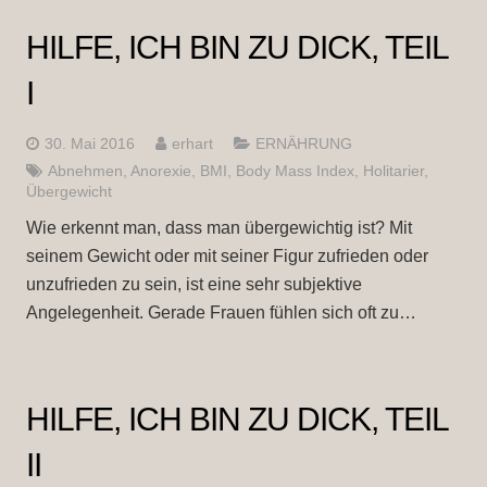
HILFE, ICH BIN ZU DICK, TEIL
I
30. Mai 2016
erhart
ERNÄHRUNG
Abnehmen
,
Anorexie
,
BMI
,
Body Mass Index
,
Holitarier
,
Übergewicht
Wie erkennt man, dass man übergewichtig ist? Mit
seinem Gewicht oder mit seiner Figur zufrieden oder
unzufrieden zu sein, ist eine sehr subjektive
Angelegenheit. Gerade Frauen fühlen sich oft zu…
HILFE, ICH BIN ZU DICK, TEIL
II