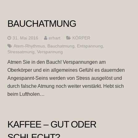
BAUCHATMUNG
31. Mai 2016
erhart
KÖRPER
Atem-Rhythmus
,
Bauchatmung
,
Entspannung
,
Stressatmung
,
Verspannung
Atmen Sie in den Bauch! Verspannungen am
Oberkörper und ein allgemeines Gefühl es dauernden
Angespannt-Seins werden von Stress ausgelöst und
durch falsche Atmung noch weiter verstärkt. Hebt sich
beim Luftholen…
KAFFEE – GUT ODER
SCHLECHT?