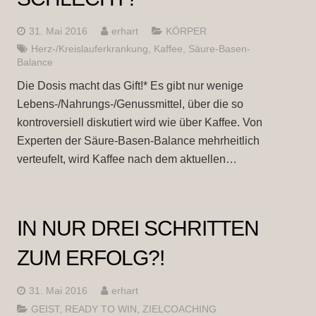
31. Mai 2016
erhart
KÖRPER
Herz-/Kreislauferkrankung
,
Kaffee
,
Säure-Basen-
Balance
Die Dosis macht das Gift!* Es gibt nur wenige
Lebens-/Nahrungs-/Genussmittel, über die so
kontroversiell diskutiert wird wie über Kaffee. Von
Experten der Säure-Basen-Balance mehrheitlich
verteufelt, wird Kaffee nach dem aktuellen…
IN NUR DREI SCHRITTEN
ZUM ERFOLG?!
31. Mai 2016
erhart
GEIST
,
READY TO WIN
,
ZIELCOACHING