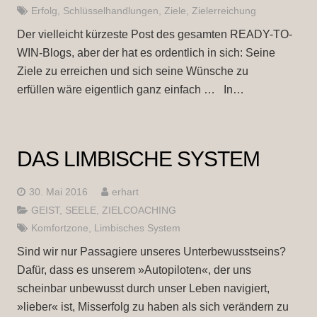
Erfolg
,
Schlüsselhandlungen
,
Ziele
,
Zielerreichung
Der vielleicht kürzeste Post des gesamten READY-TO-
WIN-Blogs, aber der hat es ordentlich in sich: Seine
Ziele zu erreichen und sich seine Wünsche zu
erfüllen wäre eigentlich ganz einfach … In…
DAS LIMBISCHE SYSTEM
30. Mai 2016
erhart
GEIST
,
SEELE
,
ZIELCOACHING
Komfortzone
,
Limbisches System
Sind wir nur Passagiere unseres Unterbewusstseins?
Dafür, dass es unserem »Autopiloten«, der uns
scheinbar unbewusst durch unser Leben navigiert,
»lieber« ist, Misserfolg zu haben als sich verändern zu