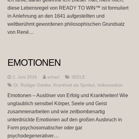
diese Lebensregel von READY TO WIN™ ist formuliert
in Anlehnung an den 1641 aufgestellten und
weltberühmt gewordenen philosophischen Grundsatz
von René…
EMOTIONEN
1. Juni 2016
erhart
SEELE
Dr. Rüdiger Dahlke
,
Krankheit als Symbol
,
Volksmedizin
Emotionen – Auslöser von Erfolg und Krankheiten! Wie
unglaublich sensibel Körper, Seele und Geist
zusammenarbeiten und wie zeitbombenartig
unterdrückte Emotionen auf den großen Ausbruch in
Form psychosomatischer oder gar
psychodegenerativer…