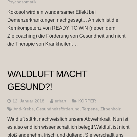
Psychosomatik
Kokosöl wird ein wundersamer Effekt bei
Demenzerkrankungen nachgesagt… An sich ist die
Kernkompetenz von READY TO WIN (neben dem
Zielcoaching) die Förderung von Gesundheit und nicht
die Therapie von Krankheiten….
WALDLUFT MACHT
GESUND?!
12. Januar 2018
erhart
KÖRPER
Anti-Krebs
,
Gesundheitsförderung
,
Terpene
,
Zirbenholz
Waldluft stärkt nachweislich unsere Abwehrkraft! Nun ist
es also endlich wissenschaftlich belegt! Waldluft ist nicht
bloß angenehm, frisch und duftend. Sie verschafft uns