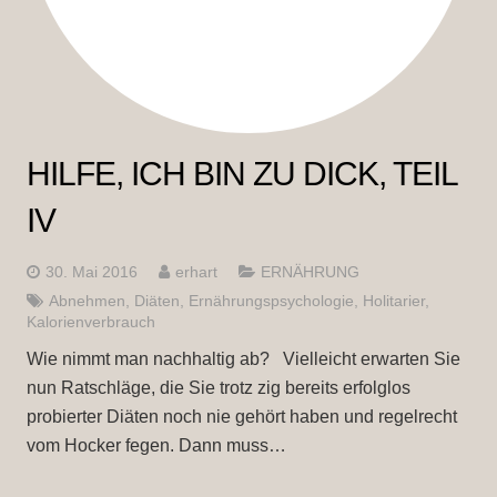
HILFE, ICH BIN ZU DICK, TEIL
IV
30. Mai 2016
erhart
ERNÄHRUNG
Abnehmen
,
Diäten
,
Ernährungspsychologie
,
Holitarier
,
Kalorienverbrauch
Wie nimmt man nachhaltig ab? Vielleicht erwarten Sie
nun Ratschläge, die Sie trotz zig bereits erfolglos
probierter Diäten noch nie gehört haben und regelrecht
vom Hocker fegen. Dann muss…