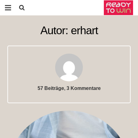
Akademie für (Motor-)Sport-Coaching
Autor:
erhart
Sauerstoff-Therapie
Über uns
Kontakt
Blog
57 Beiträge, 3
Kommentare