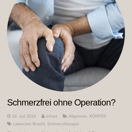
Schmerzfrei ohne Operation?
16. Juli 2018
erhart
Allgemein
,
KÖRPER
Liebscher-Bracht
,
Schmerztherapie