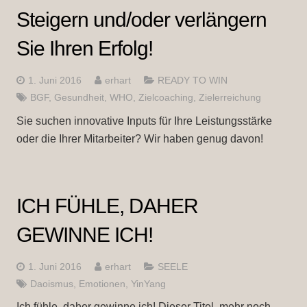
Steigern und/oder verlängern
Sie Ihren Erfolg!
1. Juni 2016
erhart
READY TO WIN
BGF
,
Gesundheit
,
WHO
,
Zielcoaching
,
Zielerreichung
Sie suchen innovative Inputs für Ihre Leistungsstärke
oder die Ihrer Mitarbeiter? Wir haben genug davon!
ICH FÜHLE, DAHER
GEWINNE ICH!
1. Juni 2016
erhart
SEELE
Daoismus
,
Emotionen
,
YinYang
Ich fühle, daher gewinne ich! Dieser Titel, mehr noch,