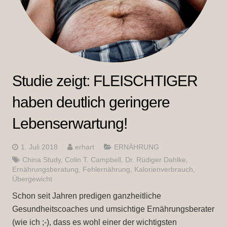
Studie zeigt: FLEISCHTIGER
haben deutlich geringere
Lebenserwartung!
1. Juli 2018
erhart
ERNÄHRUNG
China Study
,
Colin T. Campbell
,
Dr. Rüdiger Dahlke
,
Ernährungsberatung
,
Fehlernährung
,
Kalorienverbrauch
,
Übergewicht
Schon seit Jahren predigen ganzheitliche
Gesundheitscoaches und umsichtige Ernährungsberater
(wie ich ;-), dass es wohl einer der wichtigsten