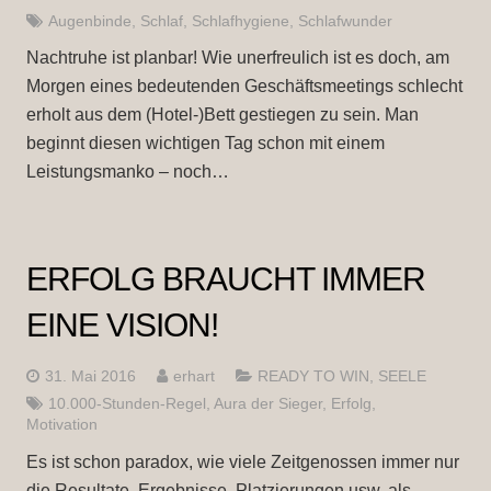
Augenbinde
,
Schlaf
,
Schlafhygiene
,
Schlafwunder
Nachtruhe ist planbar! Wie unerfreulich ist es doch, am
Morgen eines bedeutenden Geschäftsmeetings schlecht
erholt aus dem (Hotel-)Bett gestiegen zu sein. Man
beginnt diesen wichtigen Tag schon mit einem
Leistungsmanko – noch…
ERFOLG BRAUCHT IMMER
EINE VISION!
31. Mai 2016
erhart
READY TO WIN
,
SEELE
10.000-Stunden-Regel
,
Aura der Sieger
,
Erfolg
,
Motivation
Es ist schon paradox, wie viele Zeitgenossen immer nur
die Resultate, Ergebnisse, Platzierungen usw. als